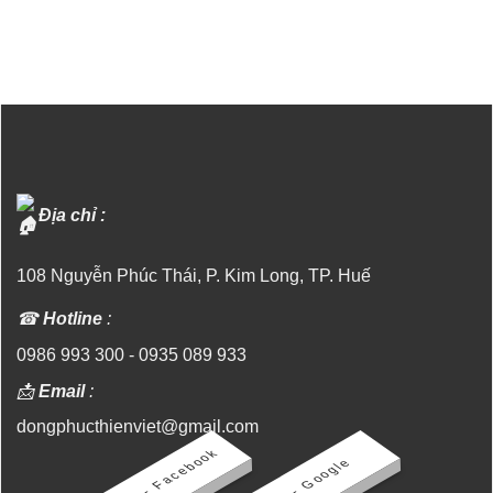
Và
Bình
May
ở
Dịch
Uy
Đồng
Top
Vụ
Tín,
Phục
5
Ống
Chất
Tại
Địa
Gió
Lượng
Thái
Chỉ
Huế
Nguyên
May
Uy
Đồng
Tín,
Phục
Chất
Tại
Lượng
Nghệ
An
Uy
Tín,
Giá
Tốt,
Địa chỉ :
Miễn
Phí
Thiết
Kế
108 Nguyễn Phúc Thái, P. Kim Long, TP. Huế
☎
Hotline
:
0986 993 300
-
0935 089 933
📩
Email
:
dongphucthienviet@gmail.com
- Facebook
- Google