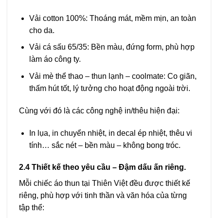
Vải cotton 100%: Thoáng mát, mềm mịn, an toàn
cho da.
Vải cá sấu 65/35: Bền màu, đứng form, phù hợp
làm áo công ty.
Vải mè thể thao – thun lạnh – coolmate: Co giãn,
thấm hút tốt, lý tưởng cho hoạt động ngoài trời.
Cùng với đó là các công nghệ in/thêu hiện đại:
In lụa, in chuyển nhiệt, in decal ép nhiệt, thêu vi
tính… sắc nét – bền màu – không bong tróc.
2.4 Thiết kế theo yêu cầu – Đậm dấu ấn riêng.
Mỗi chiếc áo thun tại Thiên Việt đều được thiết kế
riêng, phù hợp với tinh thần và văn hóa của từng
tập thể: