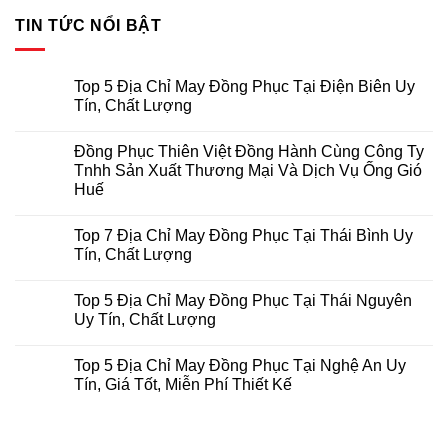
TIN TỨC NỔI BẬT
Top 5 Địa Chỉ May Đồng Phục Tại Điện Biên Uy
Tín, Chất Lượng
Không
có
Đồng Phục Thiên Việt Đồng Hành Cùng Công Ty
bình
luận
Tnhh Sản Xuất Thương Mại Và Dịch Vụ Ống Gió
ở
Huế
Top
5
Không
Địa
có
Chỉ
Top 7 Địa Chỉ May Đồng Phục Tại Thái Bình Uy
bình
May
luận
Tín, Chất Lượng
Đồng
ở
Phục
Đồng
Không
Tại
Phục
có
Điện
Top 5 Địa Chỉ May Đồng Phục Tại Thái Nguyên
Thiên
bình
Biên
Việt
luận
Uy Tín, Chất Lượng
Uy
Đồng
ở
Tín,
Hành
Top
Không
Chất
Cùng
7
có
Lượng
Top 5 Địa Chỉ May Đồng Phục Tại Nghệ An Uy
Công
Địa
bình
Ty
Chỉ
luận
Tín, Giá Tốt, Miễn Phí Thiết Kế
Tnhh
May
ở
Sản
Đồng
Top
Không
Xuất
Phục
5
có
Thương
Tại
Địa
bình
Mại
Thái
Chỉ
luận