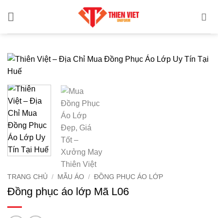
Bỏ
qua
nội
dung
TRANG CHỦ
/
MẪU ÁO
/
ĐỒNG PHỤC ÁO LỚP
Đồng phục áo lớp Mã L06