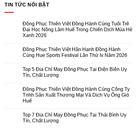
TIN TỨC NỔI BẬT
Đồng Phục Thiên Việt Đồng Hành Cùng Tuổi Trẻ
Đại Học Nông Lâm Huế Trong Chiến Dịch Mùa Hè
Xanh 2026
Không
có
Đồng Phục Thiên Việt Hân Hạnh Đồng Hành
bình
luận
Cùng Hue Sports Festival Lần Thứ Iv Năm 2026
ở
Đồng
Không
Phục
có
Top 5 Địa Chỉ May Đồng Phục Tại Điện Biên Uy
Thiên
bình
Việt
luận
Tín, Chất Lượng
Đồng
ở
Hành
Đồng
Không
Cùng
Phục
có
Đồng Phục Thiên Việt Đồng Hành Cùng Công Ty
Tuổi
Thiên
bình
Trẻ
Việt
luận
Tnhh Sản Xuất Thương Mại Và Dịch Vụ Ống Gió
Đại
Hân
ở
Huế
Học
Hạnh
Top
Nông
Đồng
5
Không
Lâm
Hành
Địa
có
Huế
Cùng
Chỉ
Top 7 Địa Chỉ May Đồng Phục Tại Thái Bình Uy
bình
Trong
Hue
May
luận
Tín, Chất Lượng
Chiến
Sports
Đồng
ở
Dịch
Festival
Phục
Đồng
Không
Mùa
Lần
Tại
Phục
có
Hè
Thứ
Điện
Thiên
bình
Xanh
Iv
Biên