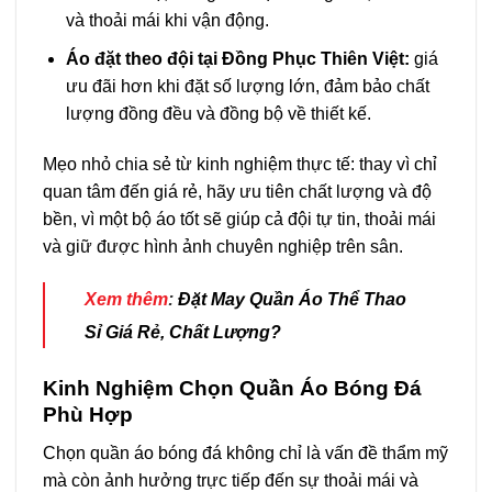
và thoải mái khi vận động.
Áo đặt theo đội tại Đồng Phục Thiên Việt:
giá
ưu đãi hơn khi đặt số lượng lớn, đảm bảo chất
lượng đồng đều và đồng bộ về thiết kế.
Mẹo nhỏ chia sẻ từ kinh nghiệm thực tế: thay vì chỉ
quan tâm đến giá rẻ, hãy ưu tiên chất lượng và độ
bền, vì một bộ áo tốt sẽ giúp cả đội tự tin, thoải mái
và giữ được hình ảnh chuyên nghiệp trên sân.
Xem thêm
:
Đặt May Quần Áo Thể Thao
Sỉ Giá Rẻ, Chất Lượng?
Kinh Nghiệm Chọn Quần Áo Bóng Đá
Phù Hợp
Chọn quần áo bóng đá không chỉ là vấn đề thẩm mỹ
mà còn ảnh hưởng trực tiếp đến sự thoải mái và