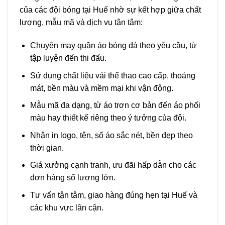
của các đội bóng tại Huế nhờ sự kết hợp giữa chất
lượng, mẫu mã và dịch vụ tận tâm:
Chuyên may quần áo bóng đá theo yêu cầu, từ
tập luyện đến thi đấu.
Sử dụng chất liệu vải thể thao cao cấp, thoáng
mát, bền màu và mềm mại khi vận động.
Mẫu mã đa dạng, từ áo trơn cơ bản đến áo phối
màu hay thiết kế riêng theo ý tưởng của đội.
Nhận in logo, tên, số áo sắc nét, bền đẹp theo
thời gian.
Giá xưởng cạnh tranh, ưu đãi hấp dẫn cho các
đơn hàng số lượng lớn.
Tư vấn tận tâm, giao hàng đúng hẹn tại Huế và
các khu vực lân cận.