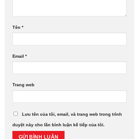
Tên
*
Email
*
Trang web
Lưu tên của tôi, email, và trang web trong trình
duyệt này cho lần bình luận kế tiếp của tôi.