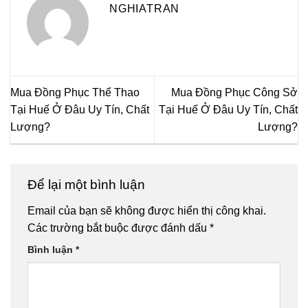
NGHIATRAN
Mua Đồng Phục Thể Thao
Mua Đồng Phục Công Sở
Tại Huế Ở Đâu Uy Tín, Chất
Tại Huế Ở Đâu Uy Tín, Chất
Lượng?
Lượng?
Để lại một bình luận
Email của bạn sẽ không được hiển thị công khai.
Các trường bắt buộc được đánh dấu
*
Bình luận
*