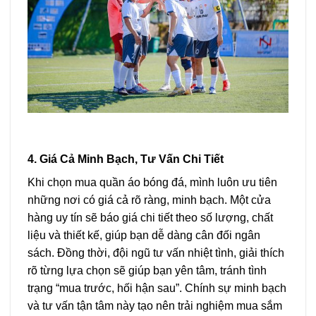
4. Giá Cả Minh Bạch, Tư Vấn Chi Tiết
Khi chọn mua quần áo bóng đá, mình luôn ưu tiên
những nơi có giá cả rõ ràng, minh bạch. Một cửa
hàng uy tín sẽ báo giá chi tiết theo số lượng, chất
liệu và thiết kế, giúp bạn dễ dàng cân đối ngân
sách. Đồng thời, đội ngũ tư vấn nhiệt tình, giải thích
rõ từng lựa chọn sẽ giúp bạn yên tâm, tránh tình
trạng “mua trước, hối hận sau”. Chính sự minh bạch
và tư vấn tận tâm này tạo nên trải nghiệm mua sắm