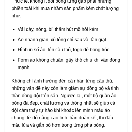
Thực tế, không ít đội bóng từng gặp phải những
phiền toái khi mua nhầm sản phẩm kém chất lượng
như:
Vải dày, nóng, bí, thấm hút mồ hôi kém
Áo nhanh giãn, xù lông chỉ sau vài lần giặt
Hình in số áo, tên cầu thủ, logo dễ bong tróc
Form áo không chuẩn, gây khó chịu khi vận động
mạnh
Không chỉ ảnh hưởng đến cá nhân từng cầu thủ,
những vấn đề này còn làm giảm sự đồng bộ và tinh
thần đồng đội trên sân. Ngược lại, một bộ quần áo
bóng đá đẹp, chất lượng và thống nhất sẽ giúp cả
đội cảm thấy tự hào khi khoác lên mình màu áo
chung, từ đó nâng cao tinh thần đoàn kết, thi đấu
máu lửa và gắn bó hơn trong từng pha bóng.