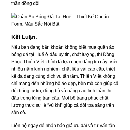
thần đồng đội.
Kết Luận.
Nếu bạn đang băn khoăn không biết mua quần áo
bóng đá tại Huế ở đâu uy tín, chất lượng, thì Đồng
Phục Thiên Việt chính là lựa chọn đáng tin cậy. Với
nhiều năm kinh nghiệm, chất liệu vải cao cấp, thiết
kế đa dạng cùng dịch vụ tận tâm, Thiên Việt không
chỉ mang đến những bộ áo đẹp, bền mà còn giúp cả
đội bóng tự tin, đồng bộ và nâng cao tinh thần thi
đấu trong từng trận cầu. Một bộ trang phục chất
lượng thực sự là “vũ khí” giúp cả đội tỏa sáng trên
sân cỏ.
Liên hệ ngay để nhận báo giá ưu đãi và tư vấn tận