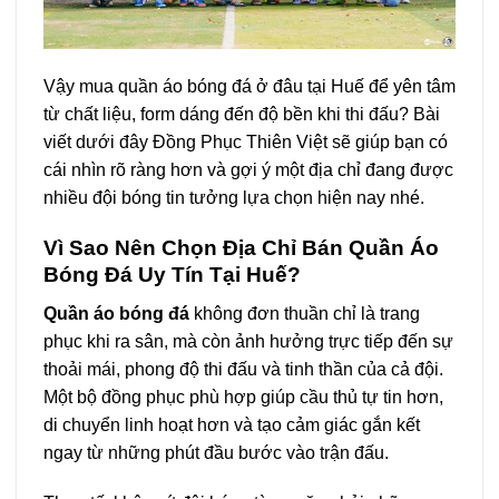
Vậy mua quần áo bóng đá ở đâu tại Huế để yên tâm
từ chất liệu, form dáng đến độ bền khi thi đấu? Bài
viết dưới đây Đồng Phục Thiên Việt sẽ giúp bạn có
cái nhìn rõ ràng hơn và gợi ý một địa chỉ đang được
nhiều đội bóng tin tưởng lựa chọn hiện nay nhé.
Vì Sao Nên Chọn Địa Chỉ Bán Quần Áo
Bóng Đá Uy Tín Tại Huế?
Quần áo bóng đá
không đơn thuần chỉ là trang
phục khi ra sân, mà còn ảnh hưởng trực tiếp đến sự
thoải mái, phong độ thi đấu và tinh thần của cả đội.
Một bộ đồng phục phù hợp giúp cầu thủ tự tin hơn,
di chuyển linh hoạt hơn và tạo cảm giác gắn kết
ngay từ những phút đầu bước vào trận đấu.