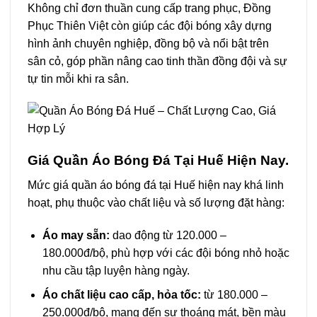
Không chỉ đơn thuần cung cấp trang phục, Đồng
Phục Thiên Việt còn giúp các đội bóng xây dựng
hình ảnh chuyên nghiệp, đồng bộ và nổi bật trên
sân cỏ, góp phần nâng cao tinh thần đồng đội và sự
tự tin mỗi khi ra sân.
Giá Quần Áo Bóng Đá Tại Huế Hiện Nay.
Mức giá quần áo bóng đá tại Huế hiện nay khá linh
hoạt, phụ thuộc vào chất liệu và số lượng đặt hàng:
Áo may sẵn:
dao động từ 120.000 –
180.000đ/bộ, phù hợp với các đội bóng nhỏ hoặc
nhu cầu tập luyện hàng ngày.
Áo chất liệu cao cấp, hỏa tốc:
từ 180.000 –
250.000đ/bộ, mang đến sự thoáng mát, bền màu