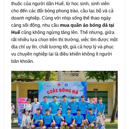
thuộc của người dân Huế, từ học sinh, sinh viên
cho đến các đội bóng phong trào, câu lạc bộ và cả
doanh nghiệp. Cùng với nhịp sống thể thao ngày
càng sôi động, nhu cầu
mua quần áo bóng đá tại
Huế
cũng không ngừng tăng lên. Thế nhưng, giữa
rất nhiều lựa chọn trên thị trường, việc tìm được một
địa chỉ uy tín, chất lượng tốt, giá cả hợp lý và phục
vụ chuyên nghiệp lại là điều khiến không ít người
băn khoăn.