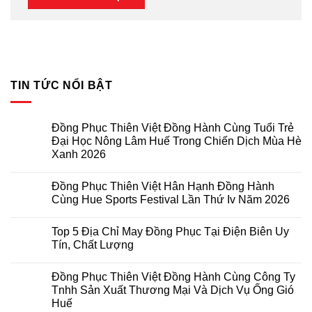
TIN TỨC NỔI BẬT
Đồng Phục Thiên Việt Đồng Hành Cùng Tuổi Trẻ
Đại Học Nông Lâm Huế Trong Chiến Dịch Mùa Hè
Xanh 2026
Không
có
Đồng Phục Thiên Việt Hân Hạnh Đồng Hành
bình
luận
Cùng Hue Sports Festival Lần Thứ Iv Năm 2026
ở
Đồng
Không
Phục
có
Top 5 Địa Chỉ May Đồng Phục Tại Điện Biên Uy
Thiên
bình
Việt
luận
Tín, Chất Lượng
Đồng
ở
Hành
Đồng
Không
Cùng
Phục
có
Đồng Phục Thiên Việt Đồng Hành Cùng Công Ty
Tuổi
Thiên
bình
Trẻ
Việt
luận
Tnhh Sản Xuất Thương Mại Và Dịch Vụ Ống Gió
Đại
Hân
ở
Huế
Học
Hạnh
Top