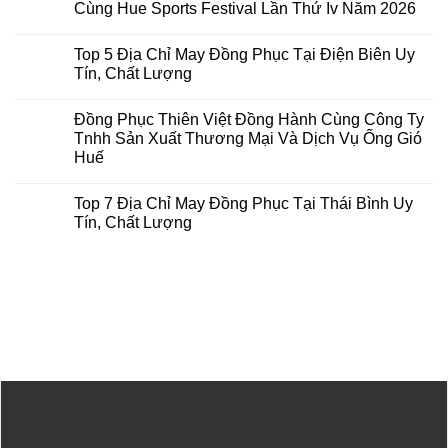
luận
Cùng Hue Sports Festival Lần Thứ Iv Năm 2026
ở
Đồng
Không
Phục
có
Top 5 Địa Chỉ May Đồng Phục Tại Điện Biên Uy
Thiên
bình
Việt
luận
Tín, Chất Lượng
Đồng
ở
Hành
Đồng
Không
Cùng
Phục
có
Đồng Phục Thiên Việt Đồng Hành Cùng Công Ty
Tuổi
Thiên
bình
Trẻ
Việt
luận
Tnhh Sản Xuất Thương Mại Và Dịch Vụ Ống Gió
Đại
Hân
ở
Huế
Học
Hạnh
Top
Nông
Đồng
5
Không
Lâm
Hành
Địa
có
Huế
Cùng
Chỉ
Top 7 Địa Chỉ May Đồng Phục Tại Thái Bình Uy
bình
Trong
Hue
May
luận
Tín, Chất Lượng
Chiến
Sports
Đồng
ở
Dịch
Festival
Phục
Đồng
Không
Mùa
Lần
Tại
Phục
có
Hè
Thứ
Điện
Thiên
bình
Xanh
Iv
Biên
Việt
luận
2026
Năm
Uy
Đồng
ở
2026
Tín,
Hành
Top
Chất
Cùng
7
Lượng
Công
Địa
Ty
Chỉ
Tnhh
May
Sản
Đồng
Xuất
Phục
Thương
Tại
Mại
Thái
Và
Bình
Dịch
Uy