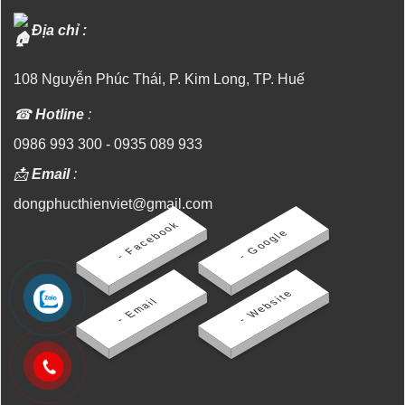
Vụ
Tín,
Ống
Chất
Gió
Lượng
Địa chỉ :
Huế
108 Nguyễn Phúc Thái, P. Kim Long, TP. Huế
☎
Hotline
:
0986 993 300
-
0935 089 933
📩
Email
:
dongphucthienviet@gmail.com
- Facebook
- Google
- Website
- Email
@ 2024 Đồng Anh Media