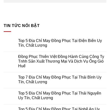
TIN TỨC NỔI BẬT
Top 5 Địa Chỉ May Đồng Phục Tại Điện Biên Uy
Tín, Chất Lượng
Không
có
Đồng Phục Thiên Việt Đồng Hành Cùng Công Ty
bình
luận
Tnhh Sản Xuất Thương Mại Và Dịch Vụ Ống Gió
ở
Huế
Top
5
Không
Địa
có
Chỉ
Top 7 Địa Chỉ May Đồng Phục Tại Thái Bình Uy
bình
May
luận
Tín, Chất Lượng
Đồng
ở
Phục
Đồng
Không
Tại
Phục
có
Điện
Top 5 Địa Chỉ May Đồng Phục Tại Thái Nguyên
Thiên
bình
Biên
Việt
luận
Uy Tín, Chất Lượng
Uy
Đồng
ở
Tín,
Hành
Top
Không
Chất
Cùng
7
có
Lượng
Top 5 Địa Chỉ May Đồng Phục Tại Nghệ An Uy
Công
Địa
bình