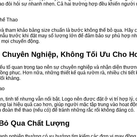
hao đòi hỏi sự nhanh nhẹn. Cả hai trường hợp đều khiến người 
và tham khảo bảng size chuẩn là bước không thể bỏ qua. Hãy c
mẫu trước khi đặt may số lượng lớn để đảm bảo sự phù hợp nhất
óa mọi chuyển động.
ếu Chuyên Nghiệp, Không Tối Ưu Cho H
yếu tố quan trọng tạo nên sự chuyên nghiệp và nhận diện thương 
ồng phục. Hơn nữa, những thiết kế quá rườm rà, nhiều chi tiết
đối kháng.
tinh tế nhưng vẫn nổi bật. Logo nên được đặt ở vị trí hợp lý, 
ang lại hiệu quả cao hơn, giúp người mặc tập trung vào hoạt độ
n đoàn thể thao (nếu có) để tránh những rắc rối không đáng có.
 Bỏ Qua Chất Lượng
anh nghiệp thường có xu hướng tìm kiếm các đơn vị may đồng phụ