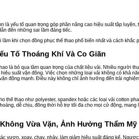
 là yếu tố quan trọng góp phần nâng cao hiệu suất tập luyện, t
dẫn đến những sai lầm đáng tiếc.
 lầm khi chọn đồng phục thể thao phổ biến nhất và cách khắc ph
Yếu Tố Thoáng Khí Và Co Giãn
hao là bỏ qua tầm quan trọng của chất liệu vải. Nhiều người t
 và hiệu suất vận động. Việc chọn những loại vải không có khả 
khi vận động mạnh. Điều này không chỉ ảnh hưởng đến trải nghi
ho thể thao như polyester, spandex hoặc các loại vải cotton pha
hoáng, dễ chịu, đồng thời hỗ trợ tối đa cho mọi cử động, mang lạ
g: Không Vừa Vặn, Ảnh Hưởng Thẩm Mỹ
ác vươn, xoay, chạy, nhảy, làm giảm hiệu suất đáng kể. Ngược 