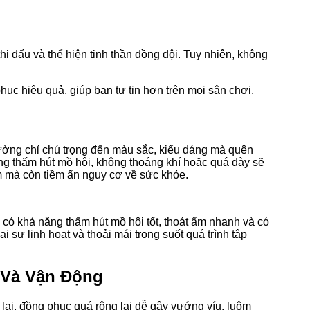
hi đấu và thể hiện tinh thần đồng đội. Tuy nhiên, không
ục hiệu quả, giúp bạn tự tin hơn trên mọi sân chơi.
hường chỉ chú trọng đến màu sắc, kiểu dáng mà quên
năng thấm hút mồ hôi, không thoáng khí hoặc quá dày sẽ
ệm mà còn tiềm ẩn nguy cơ về sức khỏe.
 có khả năng thấm hút mồ hôi tốt, thoát ẩm nhanh và có
i sự linh hoạt và thoải mái trong suốt quá trình tập
 Và Vận Động
lại, đồng phục quá rộng lại dễ gây vướng víu, luộm