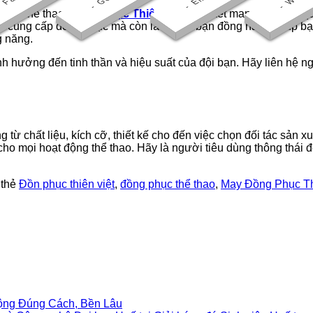
phục thể thao,
Đồng phục Thiên Việt
cam kết mang đến cho qu
chỉ cung cấp đồng phục mà còn là người bạn đồng hành, giúp b
g năng.
h hưởng đến tinh thần và hiệu suất của đội bạn. Hãy liên hệ n
 từ chất liệu, kích cỡ, thiết kế cho đến việc chọn đối tác sản x
ho mọi hoạt động thể thao. Hãy là người tiêu dùng thông thái đ
 thẻ
Đồn phục thiên việt
,
đồng phục thể thao
,
May Đồng Phục T
ng Đúng Cách, Bền Lâu