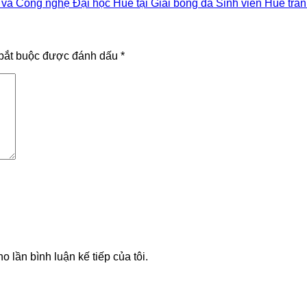
và Công nghệ Đại học Huế tại Giải bóng đá Sinh viên Huế tran
bắt buộc được đánh dấu
*
o lần bình luận kế tiếp của tôi.