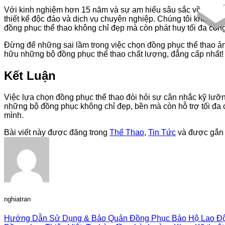
Với kinh nghiệm hơn 15 năm và sự am hiểu sâu sắc về đồng 
thiết kế độc đáo và dịch vụ chuyên nghiệp. Chúng tôi không 
đồng phục thể thao không chỉ đẹp mà còn phát huy tối đa côn
Đừng để những sai lầm trong việc chọn đồng phục thể thao ản
hữu những bộ đồng phục thể thao chất lượng, đẳng cấp nhất!
Kết Luận
Việc lựa chọn đồng phục thể thao đòi hỏi sự cân nhắc kỹ lưỡng
những bộ đồng phục không chỉ đẹp, bền mà còn hỗ trợ tối đa c
mình.
Bài viết này được đăng trong
Thể Thao
,
Tin Tức
và được gắn
nghiatran
Hướng Dẫn Sử Dụng & Bảo Quản Đồng Phục Bảo Hộ Lao Độ