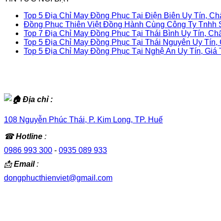
Top 5 Địa Chỉ May Đồng Phục Tại Điện Biên Uy Tín, C
Đồng Phục Thiên Việt Đồng Hành Cùng Công Ty Tnhh 
Top 7 Địa Chỉ May Đồng Phục Tại Thái Bình Uy Tín, Ch
Top 5 Địa Chỉ May Đồng Phục Tại Thái Nguyên Uy Tín,
Top 5 Địa Chỉ May Đồng Phục Tại Nghệ An Uy Tín, Giá T
Địa chỉ :
108 Nguyễn Phúc Thái, P. Kim Long, TP. Huế
☎
Hotline
:
0986 993 300
-
0935 089 933
📩
Email
:
dongphucthienviet@gmail.com