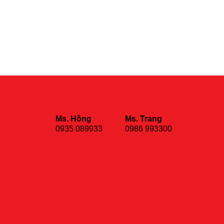
Ms. Hồng
Ms. Trang
0935 089933
0986 993300