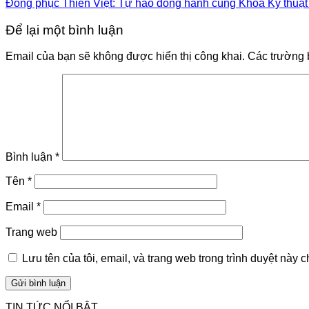
Đồng phục Thiên Việt: Tự hào đồng hành cùng Khoa Kỹ thuật 
Để lại một bình luận
Email của bạn sẽ không được hiển thị công khai.
Các trường 
Bình luận
*
Tên
*
Email
*
Trang web
Lưu tên của tôi, email, và trang web trong trình duyệt này ch
TIN TỨC NỔI BẬT