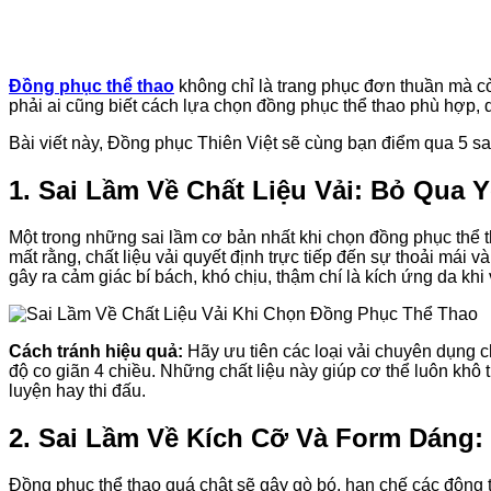
Đồng phục thể thao
không chỉ là trang phục đơn thuần mà còn
phải ai cũng biết cách lựa chọn đồng phục thể thao phù hợp, 
Bài viết này, Đồng phục Thiên Việt sẽ cùng bạn điểm qua 5 sai
1. Sai Lầm Về Chất Liệu Vải: Bỏ Qua 
Một trong những sai lầm cơ bản nhất khi chọn đồng phục thể t
mất rằng, chất liệu vải quyết định trực tiếp đến sự thoải mái
gây ra cảm giác bí bách, khó chịu, thậm chí là kích ứng da 
Cách tránh hiệu quả:
Hãy ưu tiên các loại vải chuyên dụng c
độ co giãn 4 chiều. Những chất liệu này giúp cơ thể luôn khô t
luyện hay thi đấu.
2. Sai Lầm Về Kích Cỡ Và Form Dán
Đồng phục thể thao quá chật sẽ gây gò bó, hạn chế các động t