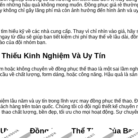
đến những hậu quả không mong muốn. Đồng phục giá rẻ thường 
ày không chỉ gây lãng phí mà còn ảnh hưởng đến hình ảnh và uy
ìm hiểu kỹ về các nhà cung cấp. Thay vì chỉ nhìn vào giá, hãy 
gay từ đầu sẽ giúp bạn tiết kiệm chi phí thay thế về lâu dài, 
hào của đội nhóm bạn.
: Thiếu Kinh Nghiệm Và Uy Tín
ệm hoặc không chuyên về đồng phục thể thao là một sai lầm ngh
u cầu về chất lượng, form dáng, hoặc công năng. Hậu quả là s
iệm lâu năm và uy tín trong lĩnh vực may đồng phục thể thao.
ách hàng trên toàn quốc. Chúng tôi có đội ngũ thiết kế chuyên n
hao chất lượng, bền đẹp, tối ưu cho mọi hoạt động. Sự chuyên
ối Ưu Cho Đồng Phục Thể Thao Của Bạn
 Facebook
 Facebook
- Websi
- Websi
- Google
- Google
- Email
- Email