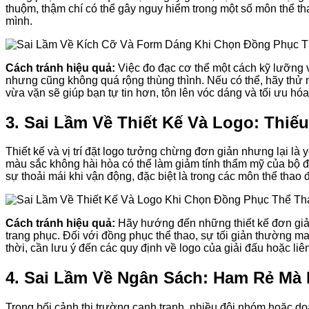
thuộm, thậm chí có thể gây nguy hiểm trong một số môn thể t
mình.
Cách tránh hiệu quả:
Việc đo đạc cơ thể một cách kỹ lưỡng 
nhưng cũng không quá rộng thùng thình. Nếu có thể, hãy thử 
vừa vặn sẽ giúp bạn tự tin hơn, tôn lên vóc dáng và tối ưu h
3. Sai Lầm Về Thiết Kế Và Logo: Thi
Thiết kế và vị trí đặt logo tưởng chừng đơn giản nhưng lại là 
màu sắc không hài hòa có thể làm giảm tính thẩm mỹ của bộ đ
sự thoải mái khi vận động, đặc biệt là trong các môn thể thao 
Cách tránh hiệu quả:
Hãy hướng đến những thiết kế đơn giản, 
trang phục. Đối với đồng phục thể thao, sự tối giản thường m
thời, cần lưu ý đến các quy định về logo của giải đấu hoặc liê
4. Sai Lầm Về Ngân Sách: Ham Rẻ Mà
Trong bối cảnh thị trường cạnh tranh, nhiều đội nhóm hoặc do