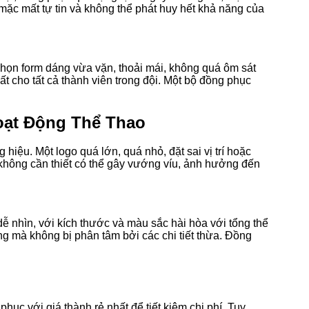
mặc mất tự tin và không thể phát huy hết khả năng của
họn form dáng vừa vặn, thoải mái, không quá ôm sát
 cho tất cả thành viên trong đội. Một bộ đồng phục
oạt Động Thể Thao
hiệu. Một logo quá lớn, quá nhỏ, đặt sai vị trí hoặc
 không cần thiết có thể gây vướng víu, ảnh hưởng đến
dễ nhìn, với kích thước và màu sắc hài hòa với tổng thể
ng mà không bị phân tâm bởi các chi tiết thừa. Đồng
c với giá thành rẻ nhất để tiết kiệm chi phí. Tuy