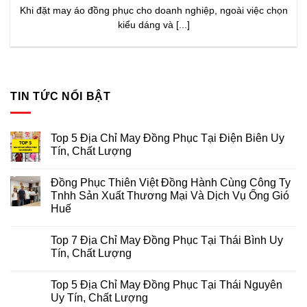
Khi đặt may áo đồng phục cho doanh nghiệp, ngoài việc chọn
kiểu dáng và [...]
TIN TỨC NỔI BẬT
Top 5 Địa Chỉ May Đồng Phục Tại Điện Biên Uy
Tín, Chất Lượng
Không
có
Đồng Phục Thiên Việt Đồng Hành Cùng Công Ty
bình
luận
Tnhh Sản Xuất Thương Mại Và Dịch Vụ Ống Gió
ở
Huế
Top
5
Không
Địa
có
Chỉ
Top 7 Địa Chỉ May Đồng Phục Tại Thái Bình Uy
bình
May
luận
Tín, Chất Lượng
Đồng
ở
Phục
Đồng
Không
Tại
Phục
có
Điện
Top 5 Địa Chỉ May Đồng Phục Tại Thái Nguyên
Thiên
bình
Biên
Việt
luận
Uy Tín, Chất Lượng
Uy
Đồng
ở