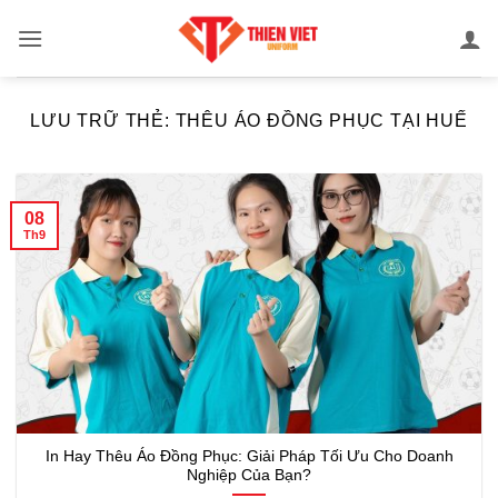
Bỏ
qua
nội
dung
LƯU TRỮ THẺ:
THÊU ÁO ĐỒNG PHỤC TẠI HUẾ
08
Th9
In Hay Thêu Áo Đồng Phục: Giải Pháp Tối Ưu Cho Doanh
Nghiệp Của Bạn?