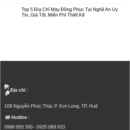
Tín,
Hành
Top
Không
Chất
Cùng
7
có
Lượng
Top 5 Địa Chỉ May Đồng Phục Tại Nghệ An Uy
Công
Địa
bình
Ty
Chỉ
luận
Tín, Giá Tốt, Miễn Phí Thiết Kế
Tnhh
May
ở
Sản
Đồng
Top
Không
Xuất
Phục
5
có
Thương
Tại
Địa
bình
Mại
Thái
Chỉ
luận
Và
Bình
May
ở
Dịch
Uy
Đồng
Top
Vụ
Tín,
Phục
5
Ống
Chất
Tại
Địa
Gió
Lượng
Thái
Chỉ
Huế
Nguyên
May
Uy
Đồng
Tín,
Phục
Chất
Tại
Lượng
Nghệ
An
Uy
Tín,
Giá
Tốt,
Địa chỉ :
Miễn
Phí
Thiết
Kế
108 Nguyễn Phúc Thái, P. Kim Long, TP. Huế
☎
Hotline
:
0986 993 300
-
0935 089 933