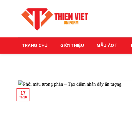
Bỏ
qua
nội
dung
TRANG CHỦ
GIỚI THIỆU
MẪU ÁO
17
Th10