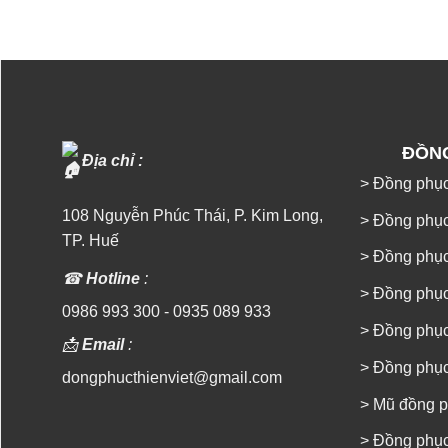
ĐỒN
Địa chỉ :
> Đồng phục
108 Nguyễn Phúc Thái, P. Kim Long,
> Đồng phục
TP. Huế
> Đồng phụ
☎
Hotline
:
> Đồng phụ
0986 993 300
-
0935 089 933
> Đồng phụ
📩
Email
:
> Đồng phục
dongphucthienviet@gmail.com
> Mũ đồng 
> Đồng phụ