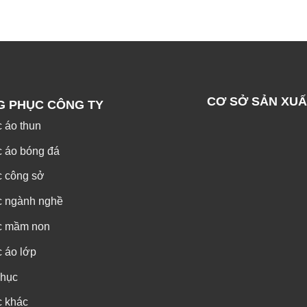
CƠ SỞ SẢN XUẤ
G PHỤC CÔNG TY
 áo thun
 áo bóng đá
c công sở
c ngành nghề
c mầm non
 áo lớp
phục
c khác