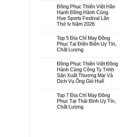
có
Đồng Phục Thiên Việt Hân
bình
luận
Hạnh Đồng Hành Cùng
ở
Hue Sports Festival Lần
Đồng
Phục
Thứ Iv Năm 2026
Thiên
Việt
Không
Đồng
có
Top 5 Địa Chỉ May Đồng
Hành
bình
Cùng
luận
Phục Tại Điện Biên Uy Tín,
ở
Tuổi
Chất Lượng
Đồng
Trẻ
Phục
Đại
Không
Thiên
Học
có
Việt
Nông
Đồng Phục Thiên Việt Đồng
bình
Hân
Lâm
luận
Hành Cùng Công Ty Tnhh
Hạnh
Huế
ở
Đồng
Trong
Sản Xuất Thương Mại Và
Top
Hành
Chiến
5
Dịch Vụ Ống Gió Huế
Cùng
Dịch
Địa
Hue
Mùa
Chỉ
Không
Sports
Hè
May
có
Festival
Xanh
Top 7 Địa Chỉ May Đồng
Đồng
bình
Lần
2026
Phục
luận
Phục Tại Thái Bình Uy Tín,
Thứ
ở
Tại
Iv
Chất Lượng
Đồng
Điện
Năm
Phục
Biên
Không
2026
Thiên
Uy
có
Việt
Tín,
bình
Đồng
Chất
luận
Hành
Lượng
ở
Cùng
Top
Công
7