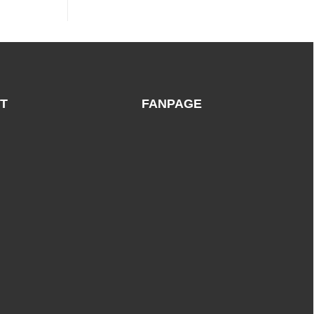
Ty
Địa
Tnhh
Chỉ
Sản
May
Xuất
Đồng
Thương
Phục
Mại
Tại
Và
Thái
Dịch
Bình
Vụ
Uy
Ống
Tín,
Gió
Chất
T
FANPAGE
Huế
Lượng