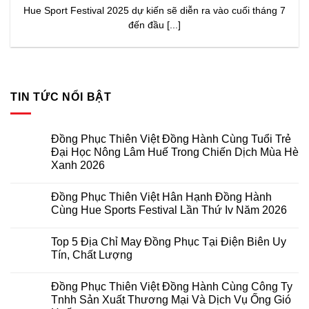
Hue Sport Festival 2025 dự kiến sẽ diễn ra vào cuối tháng 7
đến đầu [...]
TIN TỨC NỔI BẬT
Đồng Phục Thiên Việt Đồng Hành Cùng Tuổi Trẻ
Đại Học Nông Lâm Huế Trong Chiến Dịch Mùa Hè
Xanh 2026
Không
có
Đồng Phục Thiên Việt Hân Hạnh Đồng Hành
bình
luận
Cùng Hue Sports Festival Lần Thứ Iv Năm 2026
ở
Đồng
Không
Phục
có
Top 5 Địa Chỉ May Đồng Phục Tại Điện Biên Uy
Thiên
bình
Việt
luận
Tín, Chất Lượng
Đồng
ở
Hành
Đồng
Không
Cùng
Phục
có
Đồng Phục Thiên Việt Đồng Hành Cùng Công Ty
Tuổi
Thiên
bình
Trẻ
Việt
luận
Tnhh Sản Xuất Thương Mại Và Dịch Vụ Ống Gió
Đại
Hân
ở