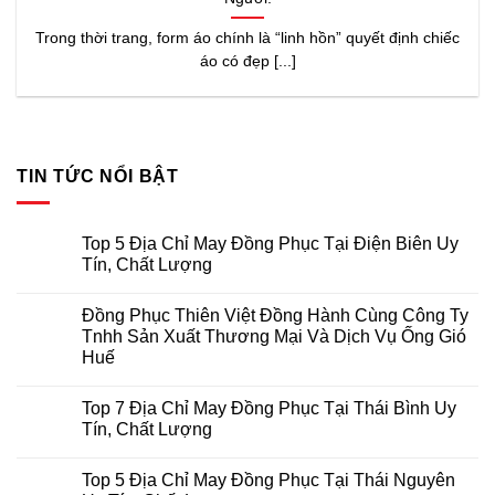
Trong thời trang, form áo chính là “linh hồn” quyết định chiếc
áo có đẹp [...]
TIN TỨC NỔI BẬT
Top 5 Địa Chỉ May Đồng Phục Tại Điện Biên Uy
Tín, Chất Lượng
Không
có
Đồng Phục Thiên Việt Đồng Hành Cùng Công Ty
bình
luận
Tnhh Sản Xuất Thương Mại Và Dịch Vụ Ống Gió
ở
Huế
Top
5
Không
Địa
có
Chỉ
Top 7 Địa Chỉ May Đồng Phục Tại Thái Bình Uy
bình
May
luận
Tín, Chất Lượng
Đồng
ở
Phục
Đồng
Không
Tại
Phục
có
Điện
Top 5 Địa Chỉ May Đồng Phục Tại Thái Nguyên
Thiên
bình
Biên
Việt