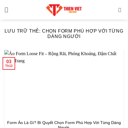
Bỏ
qua
nội
dung
LƯU TRỮ THẺ:
CHỌN FORM PHÙ HỢP VỚI TỪNG
DÁNG NGƯỜI
03
Th12
Form Áo Là Gì? Bí Quyết Chọn Form Phù Hợp Với Từng Dáng
Người.