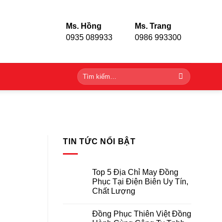
Ms. Hồng
Ms. Trang
0935 089933
0986 993300
Tìm
kiếm:
TIN TỨC NỔI BẬT
Top 5 Địa Chỉ May Đồng
Phục Tại Điện Biên Uy Tín,
Chất Lượng
Không
có
Đồng Phục Thiên Việt Đồng
bình
luận