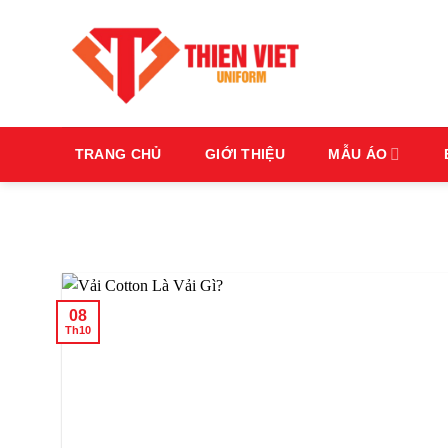
Bỏ
qua
nội
dung
TRANG CHỦ
GIỚI THIỆU
MẪU ÁO
08
Th10