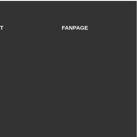
Chất
Phục
Lượng
Tại
Nghệ
An
Uy
Tín,
Giá
T
FANPAGE
Tốt,
Miễn
Phí
Thiết
Kế