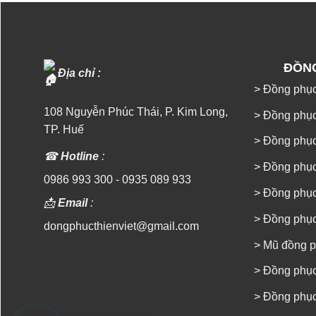
ĐỒN
Địa chỉ :
> Đồng phục
108 Nguyễn Phúc Thái, P. Kim Long,
> Đồng phục
TP. Huế
> Đồng phụ
☎
Hotline
:
> Đồng phụ
0986 993 300
-
0935 089 933
> Đồng phụ
📩
Email
:
> Đồng phục
dongphucthienviet@gmail.com
> Mũ đồng 
> Đồng phụ
> Đồng phục