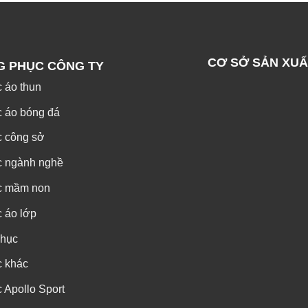
CƠ SỞ SẢN XUẤ
G PHỤC CÔNG TY
 áo thun
 áo bóng đá
c công sở
c ngành nghề
c mầm non
 áo lớp
phục
c khác
 Apollo Sport