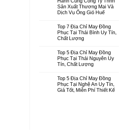
Hành Cùng Công Ty Tnhh
ở
Sản Xuất Thương Mại Và
Top
5
Dịch Vụ Ống Gió Huế
Địa
Chỉ
Không
May
có
Top 7 Địa Chỉ May Đồng
Đồng
bình
Phục
luận
Phục Tại Thái Bình Uy Tín,
ở
Tại
Chất Lượng
Đồng
Điện
Phục
Biên
Không
Thiên
Uy
có
Việt
Tín,
Top 5 Địa Chỉ May Đồng
bình
Đồng
Chất
luận
Phục Tại Thái Nguyên Uy
Hành
Lượng
ở
Cùng
Tín, Chất Lượng
Top
Công
7
Ty
Không
Địa
Tnhh
có
Chỉ
Top 5 Địa Chỉ May Đồng
Sản
bình
May
Xuất
luận
Phục Tại Nghệ An Uy Tín,
Đồng
ở
Thương
Phục
Giá Tốt, Miễn Phí Thiết Kế
Top
Mại
Tại
5
Và
Thái
Không
Địa
Dịch
Bình
có
Chỉ
Vụ
Uy
bình
May
Ống
Tín,
luận
Đồng
Gió
ở
Chất
Phục
Huế
Top
Lượng
Tại
5
Thái
Địa
Nguyên
Chỉ
Uy
May
Tín,
Đồng