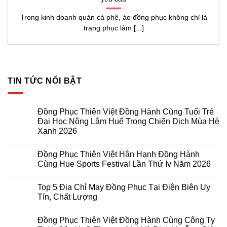
Trong kinh doanh quán cà phê, áo đồng phục không chỉ là
trang phục làm [...]
TIN TỨC NỔI BẬT
Đồng Phục Thiên Việt Đồng Hành Cùng Tuổi Trẻ
Đại Học Nông Lâm Huế Trong Chiến Dịch Mùa Hè
Xanh 2026
Không
có
Đồng Phục Thiên Việt Hân Hạnh Đồng Hành
bình
luận
Cùng Hue Sports Festival Lần Thứ Iv Năm 2026
ở
Đồng
Không
Phục
có
Top 5 Địa Chỉ May Đồng Phục Tại Điện Biên Uy
Thiên
bình
Việt
luận
Tín, Chất Lượng
Đồng
ở
Hành
Đồng
Không
Cùng
Phục
có
Đồng Phục Thiên Việt Đồng Hành Cùng Công Ty
Tuổi
Thiên
bình
Trẻ
Việt