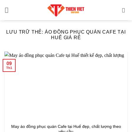
Bỏ
qua
nội
dung
LƯU TRỮ THẺ:
ÁO ĐỒNG PHỤC QUÁN CAFE TẠI
HUẾ GIÁ RẺ
09
Th1
May áo đồng phục quán Cafe tại Huế đẹp, chất lượng theo
yêu cầu