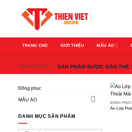
Bỏ
qua
nội
dung
TRANG CHỦ
GIỚI THIỆU
MẪU ÁO
TRANG CHỦ
/
SẢN PHẨM ĐƯỢC GẮN THẺ 
Đồng phục
MẪU ÁO
ĐỒNG PHỤC
Áo Lớp Pol
DANH MỤC SẢN PHẨM