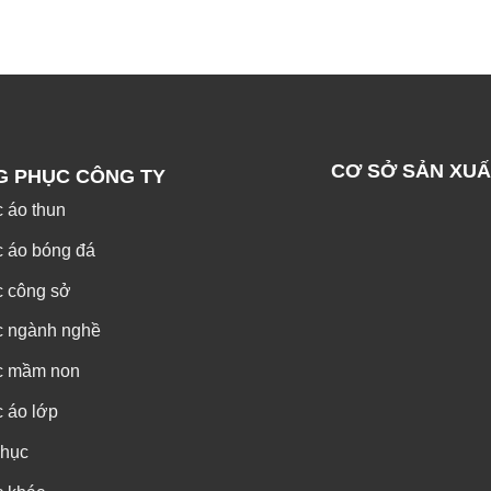
CƠ SỞ SẢN XUẤ
G PHỤC CÔNG TY
 áo thun
 áo bóng đá
c công sở
c ngành nghề
c mầm non
 áo lớp
phục