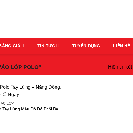
BẢNG GIÁ
TIN TỨC
TUYỂN DỤNG
LIÊN HỆ
“ÁO LỚP POLO”
Hiển thị kế
 ÁO LỚP
o Tay Lửng Màu Đỏ Đô Phối Be