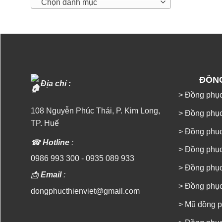
Chọn danh mục
ĐỒN
Địa chỉ :
> Đồng phục
108 Nguyễn Phúc Thái, P. Kim Long,
> Đồng phục
TP. Huế
> Đồng phụ
☎
Hotline
:
> Đồng phụ
0986 993 300
-
0935 089 933
> Đồng phụ
📩
Email
:
> Đồng phục
dongphucthienviet@gmail.com
> Mũ đồng 