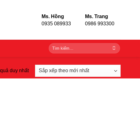
Ms. Hồng
Ms. Trang
0935 089933
0986 993300
Tìm
kiếm:
t quả duy nhất